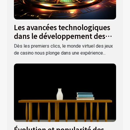
Les avancées technologiques
dans le développement des
jeux de casino virtuels
Dès les premiers clics, le monde virtuel des jeux
de casino nous plonge dans une expérience...
Évolution et popularité des