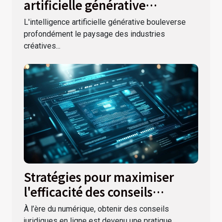
artificielle générative
transforme-t-elle les
L'intelligence artificielle générative bouleverse
industries créatives ?
profondément le paysage des industries
créatives...
Stratégies pour maximiser
l'efficacité des conseils
juridiques en ligne
À l’ère du numérique, obtenir des conseils
juridiques en ligne est devenu une pratique