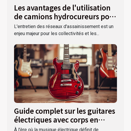
Les avantages de l'utilisation
de camions hydrocureurs pour
le débouchage des
L'entretien des réseaux d'assainissement est un
canalisations
enjeu majeur pour les collectivités et les...
Guide complet sur les guitares
électriques avec corps en
aulne et manche en érable
À l'ère où la musique électrique définit de