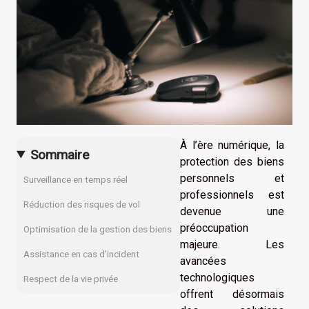
À l’ère numérique, la
Sommaire
protection des biens
personnels et
Surveillance en temps réel
professionnels est
Réduction des risques de vol
devenue une
préoccupation
Optimisation de la gestion des biens
majeure. Les
Assistance en cas d’incident
avancées
technologiques
Respect de la vie privée
offrent désormais