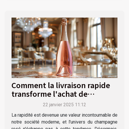
Comment la livraison rapide
transforme l'achat de
champagne rosé
22 janvier 2025 11:12
La rapidité est devenue une valeur incontournable de
notre société moderne, et l'univers du champagne
rosé n'échappe pas à cette tendance. Désormais,