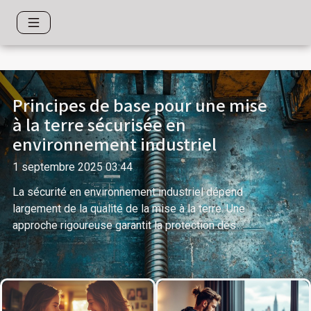
Principes de base pour une mise
à la terre sécurisée en
environnement industriel
1 septembre 2025 03:44
La sécurité en environnement industriel dépend
largement de la qualité de la mise à la terre. Une
approche rigoureuse garantit la protection des
personnes, des équipements et du site contre les
risques électriques. Découvrez dans cet article les
principes incontournables pour une mise à la terre
sûre et fiable, et apprenez à appliquer les meilleures
pratiques du secteur afin d’optimiser la sécurité de