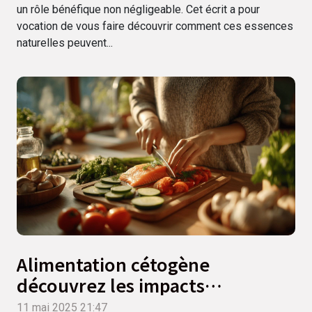
un rôle bénéfique non négligeable. Cet écrit a pour
vocation de vous faire découvrir comment ces essences
naturelles peuvent...
Alimentation cétogène
découvrez les impacts
méconnus sur la santé mentale
11 mai 2025 21:47