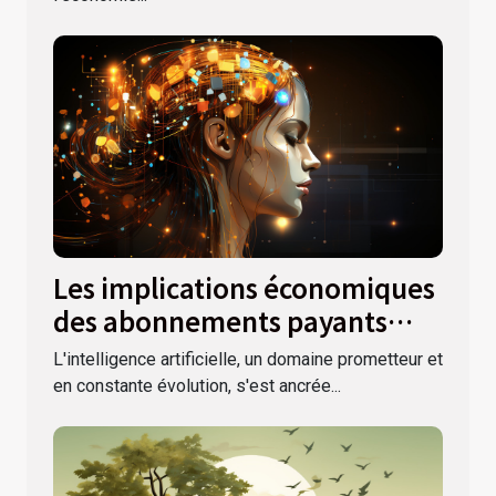
Les implications économiques
des abonnements payants
pour les services d'intelligence
L'intelligence artificielle, un domaine prometteur et
artificielle
en constante évolution, s'est ancrée...