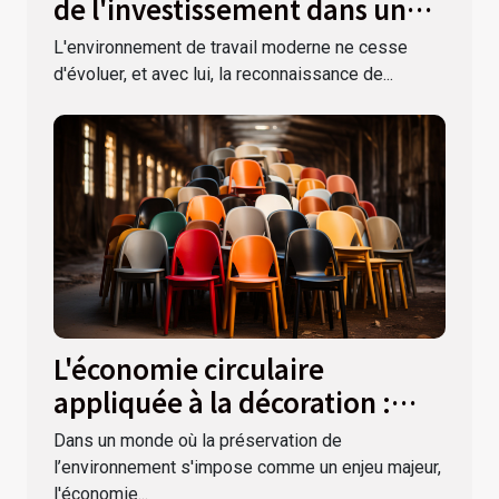
de l'investissement dans un
mobilier de bureau de haute
L'environnement de travail moderne ne cesse
qualité
d'évoluer, et avec lui, la reconnaissance de...
L'économie circulaire
appliquée à la décoration :
donner une seconde vie à vos
Dans un monde où la préservation de
meubles
l’environnement s'impose comme un enjeu majeur,
l'économie...