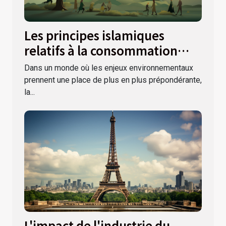
Les principes islamiques
relatifs à la consommation
responsable et durable
Dans un monde où les enjeux environnementaux
prennent une place de plus en plus prépondérante,
la...
L'impact de l'industrie du