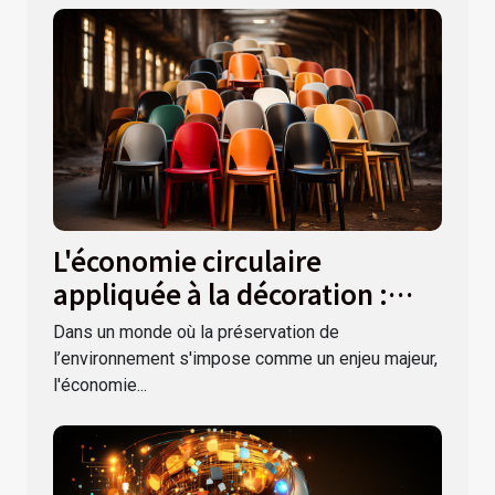
L'économie circulaire
appliquée à la décoration :
donner une seconde vie à vos
Dans un monde où la préservation de
meubles
l’environnement s'impose comme un enjeu majeur,
l'économie...