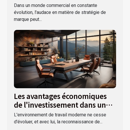
marque peut transformer
Dans un monde commercial en constante
votre entreprise
évolution, l'audace en matière de stratégie de
marque peut...
Les avantages économiques
de l'investissement dans un
mobilier de bureau de haute
L'environnement de travail moderne ne cesse
qualité
d'évoluer, et avec lui, la reconnaissance de...