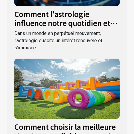
Comment l'astrologie
influence notre quotidien et
nos décisions ?
Dans un monde en perpétuel mouvement,
l’astrologie suscite un intérêt renouvelé et
s’immisce...
Comment choisir la meilleure