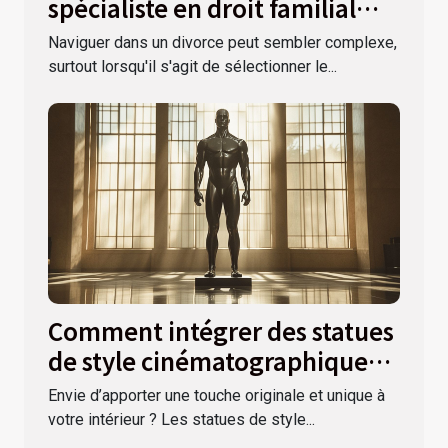
spécialiste en droit familial
pour votre divorce ?
Naviguer dans un divorce peut sembler complexe,
surtout lorsqu'il s'agit de sélectionner le...
Comment intégrer des statues
de style cinématographique
dans votre déco ?
Envie d’apporter une touche originale et unique à
votre intérieur ? Les statues de style...