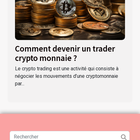
Comment devenir un trader
crypto monnaie ?
Le crypto trading est une activité qui consiste à
négocier les mouvements d’une cryptomonnaie
par...