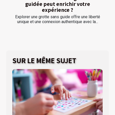
guidée peut enrichir votre
expérience ?
Explorer une grotte sans guide offre une liberté
unique et une connexion authentique avec la...
SUR LE MÊME SUJET