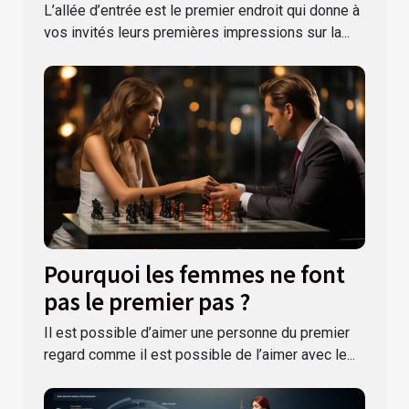
L’allée d’entrée est le premier endroit qui donne à
vos invités leurs premières impressions sur la...
Pourquoi les femmes ne font
pas le premier pas ?
Il est possible d’aimer une personne du premier
regard comme il est possible de l’aimer avec le...