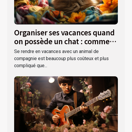
Organiser ses vacances quand
on possède un chat : comment
s’y prendre ?
Se rendre en vacances avec un animal de
compagnie est beaucoup plus coûteux et plus
compliqué que...