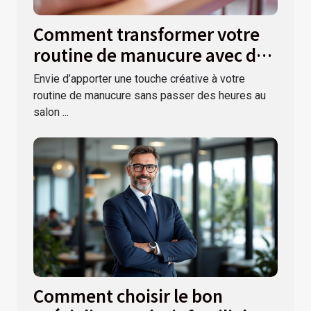
Comment transformer votre
routine de manucure avec des
autocollants ?
Envie d’apporter une touche créative à votre
routine de manucure sans passer des heures au
salon ...
Comment choisir le bon