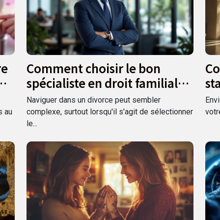
re
Comment choisir le bon
Co
spécialiste en droit familial
st
pour votre divorce ?
ci
Naviguer dans un divorce peut sembler
Envi
vo
s au
complexe, surtout lorsqu'il s'agit de sélectionner
votr
le...