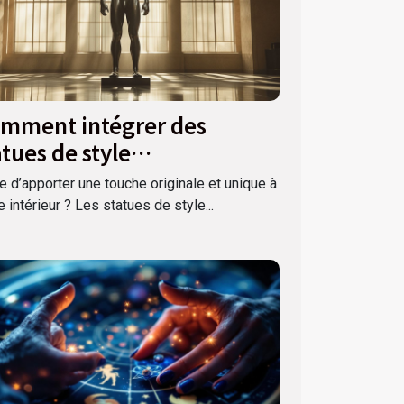
mment intégrer des
atues de style
nématographique dans
e d’apporter une touche originale et unique à
tre déco ?
e intérieur ? Les statues de style...