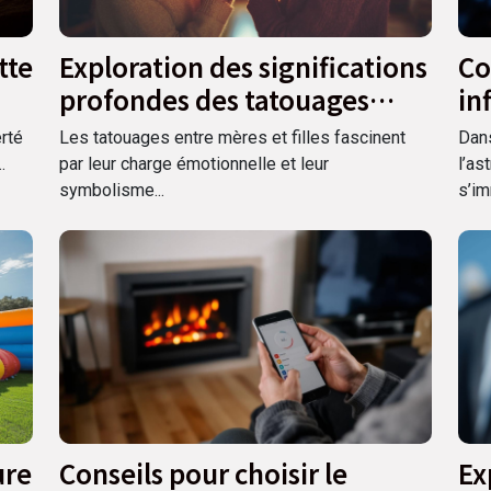
tte
Exploration des significations
Co
profondes des tatouages
in
entre mères et filles
no
erté
Les tatouages entre mères et filles fascinent
Dan
.
par leur charge émotionnelle et leur
l’as
symbolisme...
s’im
ure
Conseils pour choisir le
Ex