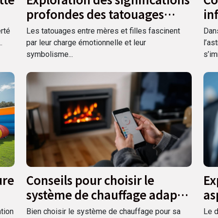
profondes des tatouages
in
entre mères et filles
no
erté
Les tatouages entre mères et filles fascinent
Dan
.
par leur charge émotionnelle et leur
l’as
symbolisme...
s’im
ure
Conseils pour choisir le
Ex
système de chauffage adapté
as
à votre maison
la
tion
Bien choisir le système de chauffage pour sa
Le d