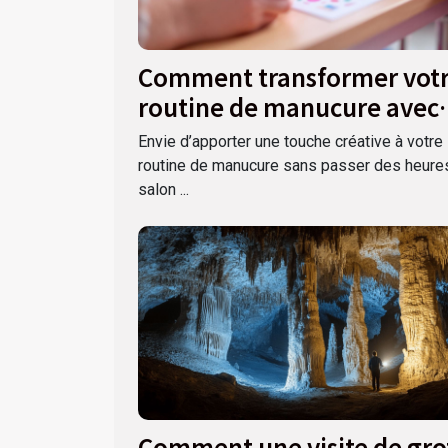
Comment transformer vot
routine de manucure avec
des autocollants ?
Envie d’apporter une touche créative à votre
routine de manucure sans passer des heure
salon ...
Comment une visite de gro