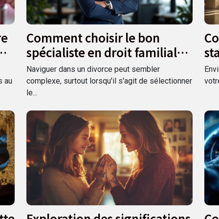
re
Comment choisir le bon
Co
spécialiste en droit familial
st
pour votre divorce ?
ci
Naviguer dans un divorce peut sembler
Envi
vo
s au
complexe, surtout lorsqu'il s'agit de sélectionner
votr
le...
tte
Exploration des significations
Co