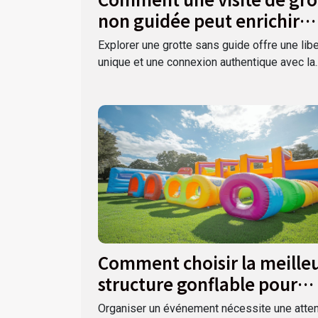
non guidée peut enrichir
votre expérience ?
Explorer une grotte sans guide offre une lib
unique et une connexion authentique avec la..
Comment choisir la meille
structure gonflable pour
votre événement
Organiser un événement nécessite une atten