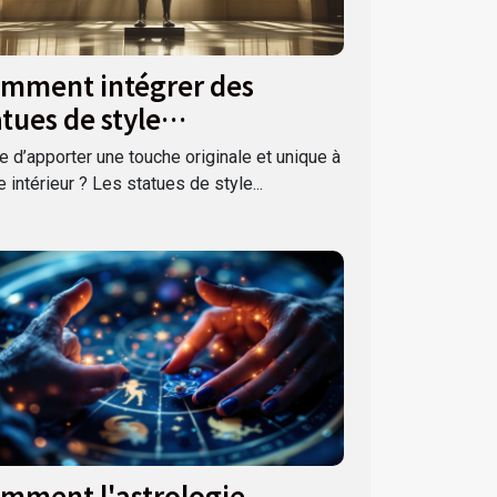
mment intégrer des
atues de style
nématographique dans
e d’apporter une touche originale et unique à
tre déco ?
e intérieur ? Les statues de style...
mment l'astrologie