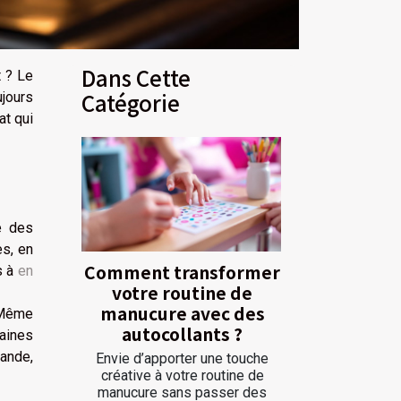
Dans Cette
t ? Le
Catégorie
ujours
at qui
e des
s, en
Comment transformer
s à
en
votre routine de
manucure avec des
. Même
autocollants ?
maines
mande,
Envie d’apporter une touche
créative à votre routine de
manucure sans passer des