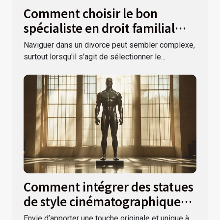
Comment choisir le bon
spécialiste en droit familial
pour votre divorce ?
Naviguer dans un divorce peut sembler complexe,
surtout lorsqu'il s'agit de sélectionner le...
Comment intégrer des statues
de style cinématographique
dans votre déco ?
Envie d’apporter une touche originale et unique à