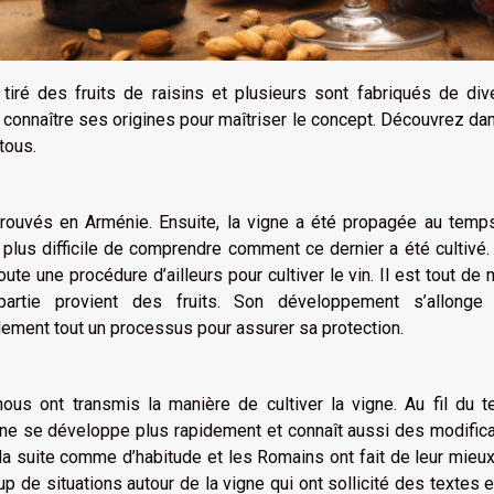
ré des fruits de raisins et plusieurs sont fabriqués de div
 connaître ses origines pour maîtriser le concept. Découvrez da
tous.
é trouvés en Arménie. Ensuite, la vigne a été propagée au tem
 plus difficile de comprendre comment ce dernier a été cultivé
 toute une procédure d’ailleurs pour cultiver le vin. Il est tout d
artie provient des fruits. Son développement s’allonge
galement tout un processus pour assurer sa protection.
nous ont transmis la manière de cultiver la vigne. Au fil du 
ne se développe plus rapidement et connaît aussi des modifica
 la suite comme d’habitude et les Romains ont fait de leur mieu
coup de situations autour de la vigne qui ont sollicité des textes 