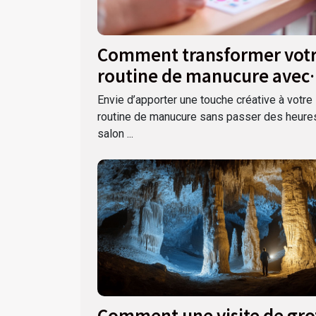
Comment transformer vot
routine de manucure avec
des autocollants ?
Envie d’apporter une touche créative à votre
routine de manucure sans passer des heure
salon ...
Comment une visite de gro