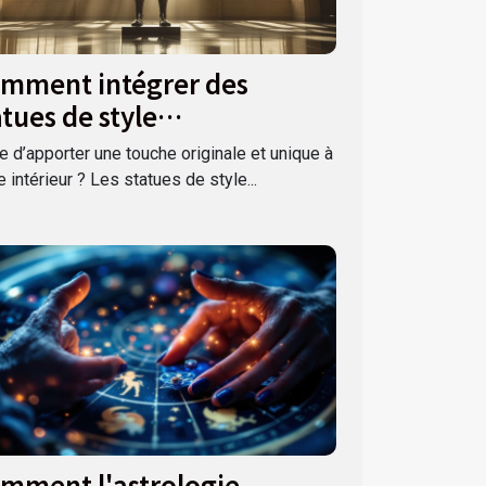
mment intégrer des
atues de style
nématographique dans
e d’apporter une touche originale et unique à
tre déco ?
e intérieur ? Les statues de style...
mment l'astrologie