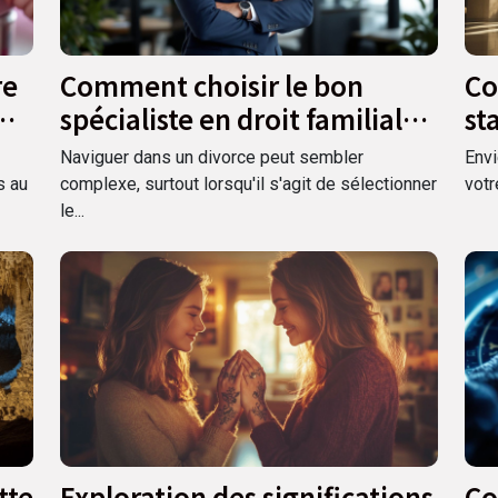
re
Comment choisir le bon
Co
spécialiste en droit familial
st
pour votre divorce ?
ci
Naviguer dans un divorce peut sembler
Envi
vo
s au
complexe, surtout lorsqu'il s'agit de sélectionner
votr
le...
tte
Exploration des significations
Co