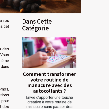
Dans Cette
erses
Catégorie
ns cet
ps des
. Vous
e même
 donc
Comment transformer
votre routine de
manucure avec des
temps,
autocollants ?
tions
Envie d’apporter une touche
x pour
créative à votre routine de
manucure sans passer des
et des