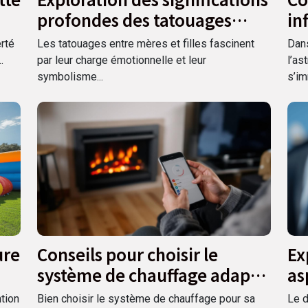
profondes des tatouages
in
entre mères et filles
no
erté
Les tatouages entre mères et filles fascinent
Dan
.
par leur charge émotionnelle et leur
l’as
symbolisme...
s’im
ure
Conseils pour choisir le
Ex
système de chauffage adapté
as
à votre maison
la
tion
Bien choisir le système de chauffage pour sa
Le d