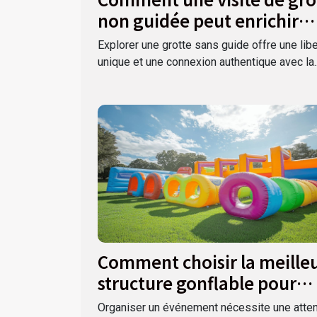
non guidée peut enrichir
votre expérience ?
Explorer une grotte sans guide offre une lib
unique et une connexion authentique avec la..
Comment choisir la meille
structure gonflable pour
votre événement
Organiser un événement nécessite une atten